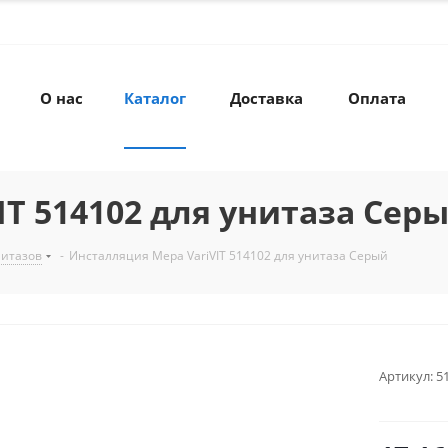
О нас
Каталог
Доставка
Оплата
T 514102 для унитаза Сер
нитазов
-
Инсталляция Mepa VariVIT 514102 для унитаза Серый
Артикул:
5