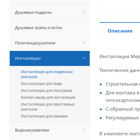
Душевые поддоны
Душевые трапы и лотки
Описание
Полотенцесушители
Инсталляция Mepa
Инсталляции
Технические дан
Инсталляции для подвесных
унитазов
Строительная 
Инсталляции для биде
Инсталляции для писсуаров
Для монтажа в
Кнопки смыва для инсталяций
гипсокартоном
Инсталляции для приставных
C-образный пр
унитазов
Инсталляции для раковин
Регулируемые
Водонагреватели
В комплекте пост