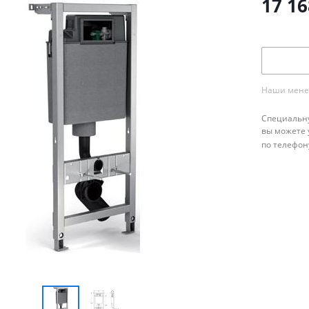
17 16
Наши менед
Специальну
вы можете 
по телефон