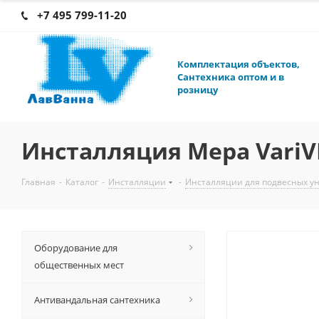
+7 495 799-11-20
К
омплектация объектов,
Сантехника оптом и в
розницу
Инсталляция Mepa VariVI
Главная
-
Каталог
-
Инсталляции
-
Инсталляции для подвесных у
Оборудование для
общественных мест
Антивандальная сантехника