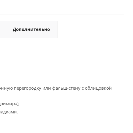
Дополнительно
тонную перегородку или фальш-стену с облицовкой
дзимира),
ладками.