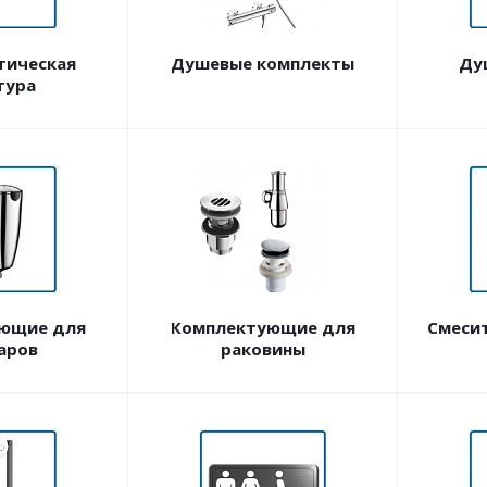
тическая
Душевые комплекты
Ду
тура
ющие для
Комплектующие для
Смеси
аров
раковины