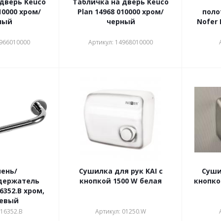
дверь Keuco
Табличка на дверь Keuco
10000 хром/
Plan 14968 010000 хром/
поло
ный
черный
Nofer 
4966010000
Артикул: 14968010000
ень/
Сушилка для рук KAI c
Суши
держатель
кнопкой 1500 W белая
кнопко
6352.B хром,
цевый
 16352.B
Артикул: 01250.W