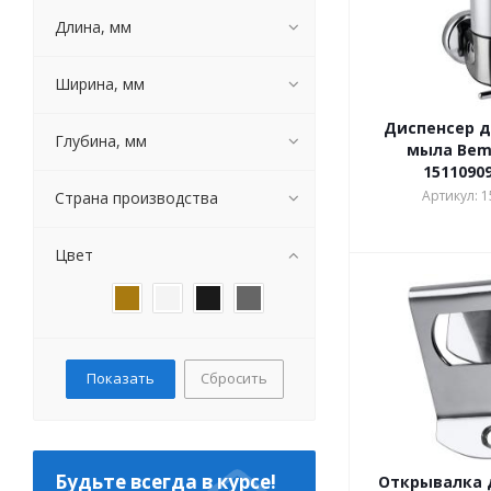
Merida
Длина, мм
Raiber
WasserKRAFT
Ширина, мм
Toto
Диспенсер д
Глубина, мм
мыла Beme
1511090
Артикул: 
Страна производства
Цвет
Сбросить
Будьте всегда в курсе!
Открывалка 