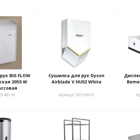
рук BIG FLOW
Сушилка для рук Dyson
Диспе
кая 2050 W
Airblade V HU02 White
Bemet
ассовая
 01461.W
Артикул: 307169-01
Ар