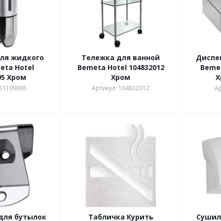
ля жидкого
Тележка для ванной
Диспе
ta Hotel
Bemeta Hotel 104832012
Bemet
95 Хром
Хром
Х
151109095
Артикул: 104832012
Ар
для бутылок
Табличка Курить
Сушил