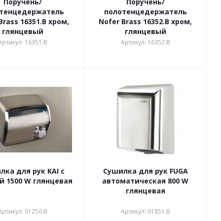
Поручень/
Поручень/
тенцедержатель
полотенцедержатель
Brass 16351.B хром,
Nofer Brass 16352.B хром,
глянцевый
глянцевый
Артикул: 16351.B
Артикул: 16352.B
лка для рук KAI c
Сушилка для рук FUGA
й 1500 W глянцевая
автоматическая 800 W
глянцевая
Артикул: 01250.В
Артикул: 01851.В