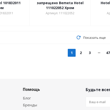
l 101832011
запрещено Bemeta Hotel
Hote
ом
111022052 Хром
101832011
Артикул: 111022052
Ар
Показать еще
1
2
3
47
Помощь
Будьте всег
Блог
Бренды