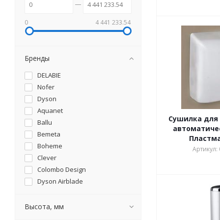
0
4 441 233.54
Бренды
DELABIE
Nofer
Dyson
Aquanet
Сушилка для 
Ballu
автоматичес
Bemeta
Пластм
Boheme
Артикул:
Clever
Colombo Design
Dyson Airblade
Fixsen
G-Teq
Высота, мм
Keuco