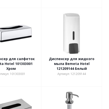
нсер для салфеток
Диспенсер для жидкого
a Hotel 101303001
мыла Bemeta Hotel
Хром
121209144 Белый
тикул: 101303001
Артикул: 121209144