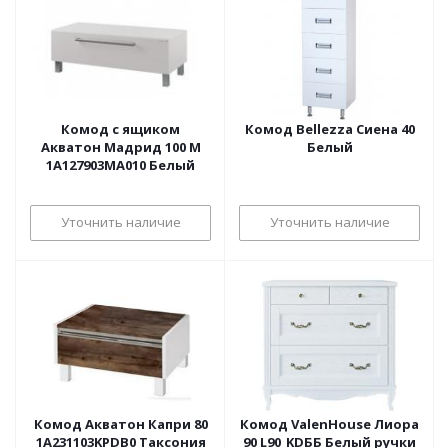
Комод с ящиком
Комод Bellezza Сиена 40
Акватон Мадрид 100 М
Белый
1A127903MA010 Белый
Уточнить наличие
Уточнить наличие
Комод Акватон Капри 80
Комод ValenHouse Лиора
1A231103KPDB0 Таксония
90 L90_KDББ Белый ручки