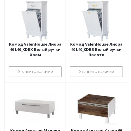
Комод ValenHouse Лиора
Комод ValenHouse Лиора
40 L40_KDБХ Белый ручки
40 L40_KDБЗ Белый ручки
Хром
Золото
Уточнить наличие
Уточнить наличие
Комод Акватон Мадрид
Комод Акватон Капри 60