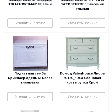
120 1A168803MA010 Белый
1A231003KPDB0 Таксония
темная
Уточнить наличие
Уточнить наличие
Подкатная тумба
Комод ValenHouse Лиора
Бриклаер Адель 65 Белая
90 L90_KDСХ Слоновая
глянцевая
кость ручки Хром
Уточнить наличие
Уточнить наличие