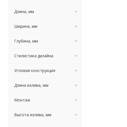
Agger
AquaGranitEx
Длина, мм
Aquanet
ASB-Woodline
Ширина, мм
Axor
Blanco
Глубина, мм
Boheme
Bronze de Luxe
Стилистика дизайна
Bugnatese
Clever
Угловая конструкция
D&K
Dorff
Dr. Gans
Длина излива, мм
E.C.A.
Emmevi
Монтаж
Esko
Florentina
Высота излива, мм
Frap
G-Lauf