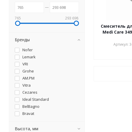
765
293 698
Смеситель для
Medi Care 34
Бренды
Артикул: 
Nofer
Lemark
VRI
Grohe
AM.PM
Vitra
Cezares
Ideal Standard
BelBagno
Bravat
Roca
Jacob Delafon
Высота, мм