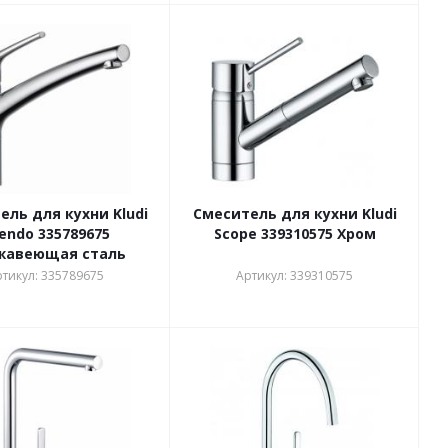
ель для кухни Kludi
Смеситель для кухни Kludi
endo 335789675
Scope 339310575 Хром
жавеющая сталь
тикул: 335789675
Артикул: 339310575