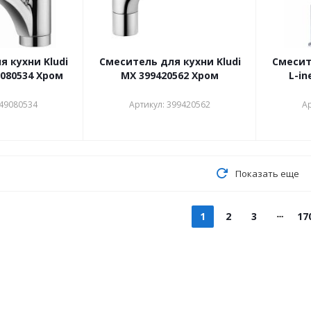
 кухни Kludi
Смеситель для кухни Kludi
Смесит
9080534 Хром
MX 399420562 Хром
L-in
349080534
Артикул: 399420562
Ар
Показать еще
1
2
3
17