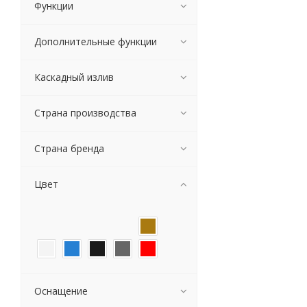
Функции
GPD
GranFest
Дополнительные функции
Granula
Hansgrohe
Каскадный излив
Iddis
Kaiser
Kludi
Страна производства
Mariani
Marrbaxx
Страна бренда
Milacio
Milardo
Цвет
Mixline
Olive's
Omoikiri
Oras
Paffoni
Paini
Оснащение
Raiber