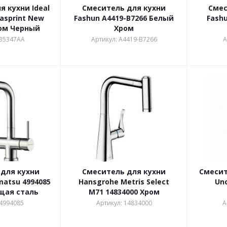
 кухни Ideal
Смеситель для кухни
Смес
asprint New
Fashun A4419-B7266 Белый
Fash
ом Черный
Хром
 B5347AA
Артикул: A4419-B7266
А
для кухни
Смеситель для кухни
Смесит
matsu 4994085
Hansgrohe Metris Select
Un
щая сталь
M71 14834000 Хром
 4994085
Артикул: 14834000
А