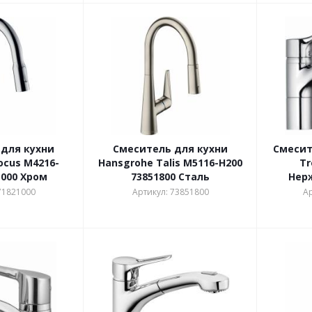
для кухни
Смеситель для кухни
Смесит
ocus M4216-
Hansgrohe Talis M5116-H200
Tr
1000 Хром
73851800 Сталь
Нер
71821000
Артикул: 73851800
Ар