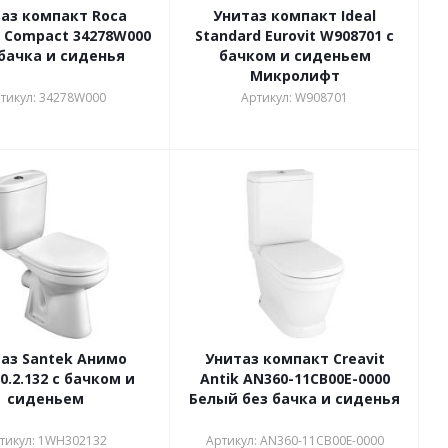
аз компакт Roca
Унитаз компакт Ideal
 Compact 34278W000
Standard Eurovit W908701 с
бачка и сиденья
бачком и сиденьем
Микролифт
тикул: 34278W000
Артикул: W908701
аз Santek Анимо
Унитаз компакт Creavit
0.2.132 с бачком и
Antik AN360-11CB00E-0000
сиденьем
Белый без бачка и сиденья
тикул: 1WH302132
Артикул: AN360-11CB00E-0000