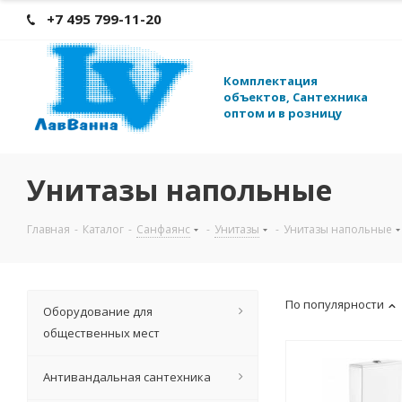
+7 495 799-11-20
К
омплектация
объектов, Сантехника
оптом и в розницу
Унитазы напольные
Главная
-
Каталог
-
Санфаянс
-
Унитазы
-
Унитазы напольные
По популярности
Оборудование для
общественных мест
Антивандальная сантехника