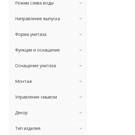
Sanita
Режим слива воды
Sanita luxe
Santeri
Направление выпуска
TW
Veragio
Форма унитаза
Villeroy&Boch
Vincea
Функции и оснащение
WeltWasser
Оскольская Керамика
Оснащение унитаза
Artceram
Azzurra
Монтаж
Bien
Bocchi
CeramaLux
Управление смывом
Ceramica Nova
Cerutti SPA
Декор
Creavit
Creo Ceramique
Тип изделия
Damixa