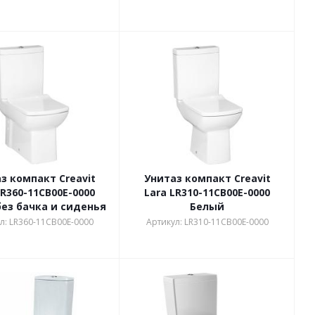
з компакт Creavit
Унитаз компакт Creavit
LR360-11CB00E-0000
Lara LR310-11CB00E-0000
ез бачка и сиденья
Белый
л: LR360-11CB00E-0000
Артикул: LR310-11CB00E-0000