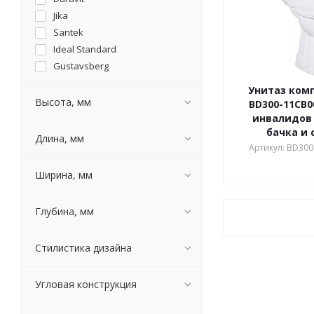
Jika
Santek
Ideal Standard
Gustavsberg
BelBagno
Унитаз комп
Melana
Высота, мм
BD300-11CB0
SSWW
инвалидов 
бачка и 
Roca
Длина, мм
Артикул: BD300
Jacob Delafon
Acquasi
Ширина, мм
Aquanet
Boheme
Глубина, мм
Geberit
Iddis
Стилистика дизайна
IFO
Jaquar
Угловая конструкция
Laufen
RAK Ceramics