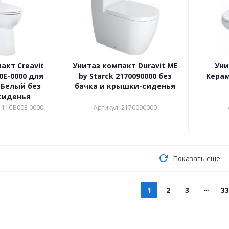
акт Creavit
Унитаз компакт Duravit ME
Уни
0E-0000 для
by Starck 2170090000 без
Керам
Белый без
бачка и крышки-сиденья
сиденья
-11CB00E-0000
Артикул: 2170090000
Показать еще
1
2
3
33