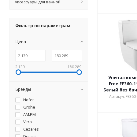
Аксессуары для ванной
Фильтр по параметрам
Цена
2 139
180 289
Унитаз комп
Free FE360-1
Бренды
Белый без бач
Артикул: FE360
Nofer
Grohe
AM.PM
Vitra
Cezares
Duravit