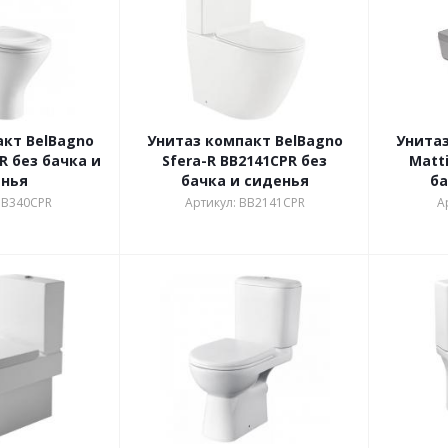
кт BelBagno
Унитаз компакт BelBagno
Унитаз
R без бачка и
Sfera-R BB2141CPR без
Matt
енья
бачка и сиденья
ба
BB340CPR
Артикул: BB2141CPR
А