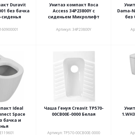
акт Duravit
Унитаз компакт Roca
Унит
001 без бачка
Access 34P23800Y с
Dama-N
-сиденья
сиденьем Микролифт
без 
1160900001
Артикул: 34P23800Y
Ар
пакт Ideal
Чаша Генуя Creavit TP570-
Унит
nnect Space
00CB00E-0000 Белая
1.WH3
з бачка и
енья
 E119601
Артикул: TP570-00CB00E-0000
Ар