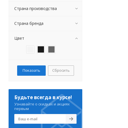
Devon&Devon
Страна производства
Gala
Globo
Страна бренда
Grossman
GSI
Цвет
Hatria
Kale
Kerama Marazzi
Kerasan
Kolo
Сбросить
Laguraty
Migliore
Norm
Orange
Будьте всегда в курсе!
Orans
Узнавайте о скидках и акциях
Owl 1975
первым
Sanindusa
Sanitana
SantiLine