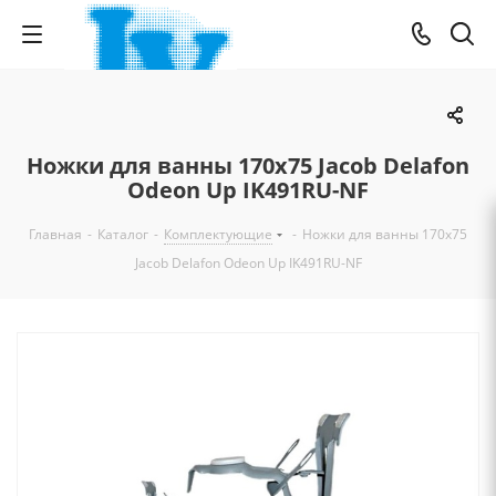
Ножки для ванны 170x75 Jacob Delafon
Odeon Up IK491RU-NF
Главная
-
Каталог
-
Комплектующие
-
Ножки для ванны 170x75
Jacob Delafon Odeon Up IK491RU-NF