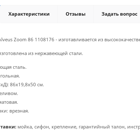
Характеристики
Отзывы
Задать вопрос
lveus Zoom 86 1108176 - изготавливается из высококачест
изготовлена из нержавеющей стали.
ющая сталь.
гольная.
Д): 86х19,8х50 см.
еливом.
матовая.
ки: врезная.
тавки:
мойка, сифон, крепление, гарантийный талон, инст