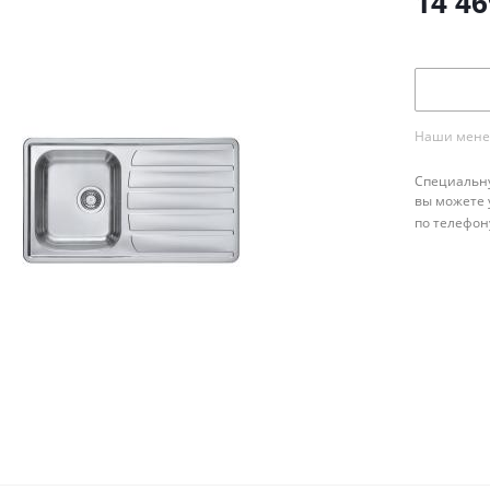
14 46
Наши менед
Специальну
вы можете 
по телефон