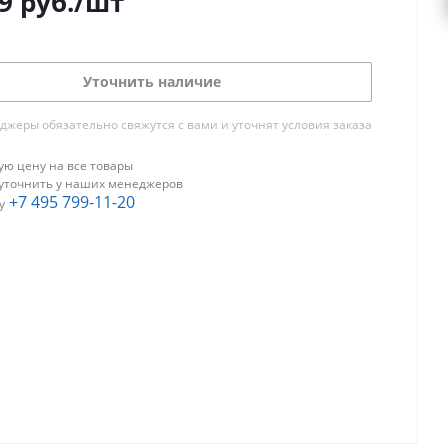
9
руб.
/шт
Уточнить наличие
жеры обязательно свяжутся с вами и уточнят условия заказа
ю цену на все товары
уточнить у наших менеджеров
+7 495 799-11-20
у