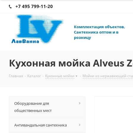
+7 495 799-11-20
К
омплектация объектов,
Сантехника оптом и в
розницу
Кухонная мойка Alveus 
Главная
-
Каталог
-
Кухонные мойки
-
Мойки из нержавеющей ст
Оборудование для
общественных мест
Антивандальная сантехника