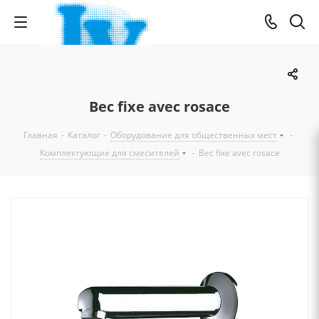
Bec fixe avec rosace
Главная
-
Каталог
-
Оборудование для общественных мест
-
Комплектующие для смесителей
-
Bec fixe avec rosace