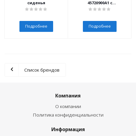
сиденья
45720900A1 с
инсталляцией Grohe
Rapid SL 38772001 с
сиденьем Микролифт и
клавишей смыва Хром
Подробнее
Подробнее
Список брендов
Компания
О компании
Политика конфиденциальности
Информация